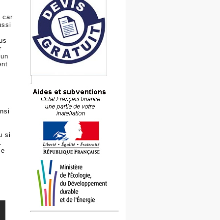
 car
ussi
ous
r
 un
ent
insi
u si
.
se