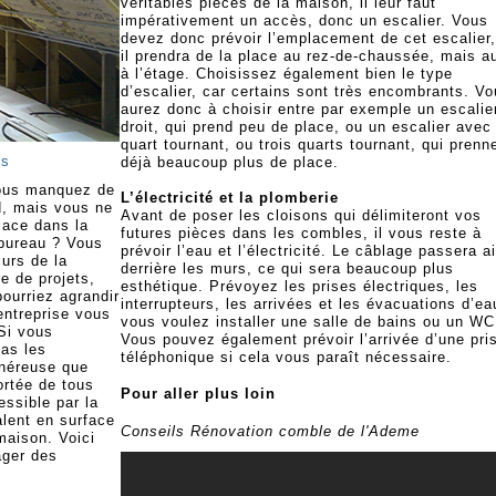
véritables pièces de la maison, il leur faut
impérativement un accès, donc un escalier. Vous
devez donc prévoir l’emplacement de cet escalier,
il prendra de la place au rez-de-chaussée, mais a
à l’étage. Choisissez également bien le type
d’escalier, car certains sont très encombrants. V
aurez donc à choisir entre par exemple un escalie
droit, qui prend peu de place, ou un escalier avec
quart tournant, ou trois quarts tournant, qui prenn
ès
déjà beaucoup plus de place.
 vous manquez de
L’électricité et la plomberie
d, mais vous ne
Avant de poser les cloisons qui délimiteront vos
lace dans la
futures pièces dans les combles, il vous reste à
bureau ? Vous
prévoir l’eau et l’électricité. Le câblage passera a
urs de la
derrière les murs, ce qui sera beaucoup plus
e de projets,
esthétique. Prévoyez les prises électriques, les
pourriez agrandir
interrupteurs, les arrivées et les évacuations d’ea
entreprise vous
vous voulez installer une salle de bains ou un WC
Si vous
Vous pouvez également prévoir l’arrivée d’une pri
as les
téléphonique si cela vous paraît nécessaire.
onéreuse que
ortée de tous
Pour aller plus loin
essible par la
alent en surface
Conseils Rénovation comble de l'Ademe
maison. Voici
ger des